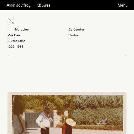
Alain Jouffroy
Œuvres
Menu
Mots clés
Max Ernst
Photos
Surréalisme
1969 - 1982