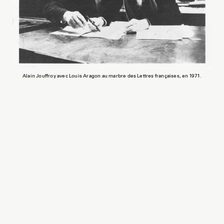
Alain Jouffroy avec Louis Aragon au marbre des Lettres françaises, en 1971.