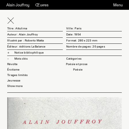
Alain Jouffroy
Œuvres
Menu
Titre: Attulima
Ville: Paris
Auteur: Alain Jouffroy
Date: 1954
Illustré par : Roberto Matta
Format: 280 x 223 mm
Éditeur: éditions La Balance
Nombre de pages: 20 pages
Notice bibliophilique
Mots clés
Révolte
Poésie et prose
Érotisme
Poésie
Tirages limités
Jeunesse
Show more