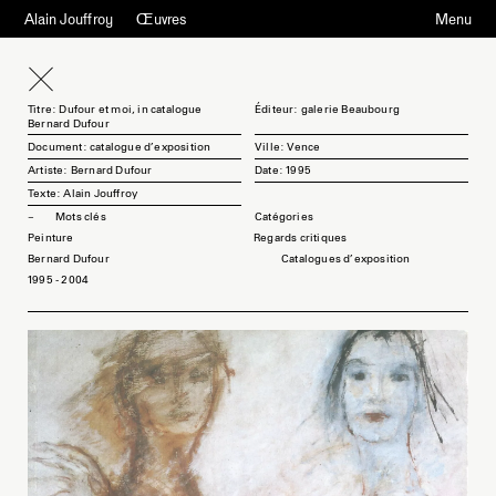
Alain Jouffroy
Œuvres
Menu
Titre: Dufour et moi, in catalogue
Éditeur: galerie Beaubourg
Bernard Dufour
Document: catalogue d'exposition
Ville: Vence
Artiste: Bernard Dufour
Date: 1995
Texte: Alain Jouffroy
Mots clés
Peinture
Regards critiques
Bernard Dufour
Catalogues d'exposition
1995 - 2004