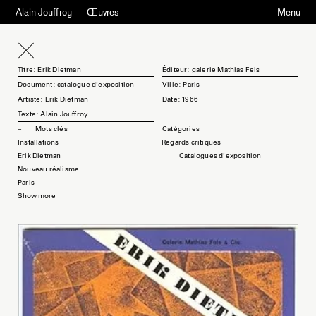
Alain Jouffroy
Œuvres
Menu
Titre: Erik Dietman
Éditeur: galerie Mathias Fels
Document: catalogue d'exposition
Ville: Paris
Artiste: Erik Dietman
Date: 1966
Texte: Alain Jouffroy
Mots clés
Installations
Regards critiques
Erik Dietman
Catalogues d'exposition
Nouveau réalisme
Paris
Show more