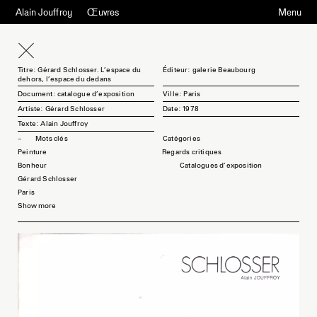
Alain Jouffroy
Œuvres
Menu
Titre: Gérard Schlosser. L'espace du
Éditeur: galerie Beaubourg
dehors, l'espace du dedans
Document: catalogue d'exposition
Ville: Paris
Artiste: Gérard Schlosser
Date: 1978
Texte: Alain Jouffroy
Mots clés
Peinture
Regards critiques
Bonheur
Catalogues d'exposition
Gérard Schlosser
Paris
Show more