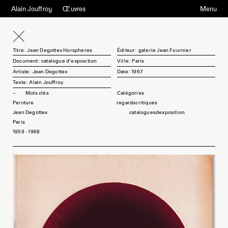
Alain Jouffroy
Œuvres
Menu
Titre: Jean Degottex Horspheres
Éditeur: galerie Jean Fournier
Document: catalogue d'exposition
Ville: Paris
Artiste: Jean Degottex
Date: 1967
Texte: Alain Jouffroy
Mots clés
Peinture
regardscritiques
Jean Degottex
cataloguesdexposition
Paris
1959 - 1968