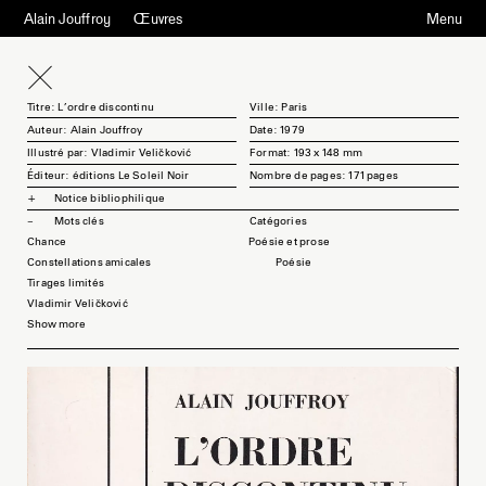
Alain Jouffroy
Œuvres
Menu
Titre: L'ordre discontinu
Ville: Paris
Auteur: Alain Jouffroy
Date: 1979
Illustré par: Vladimir Veličković
Format: 193 x 148 mm
Éditeur: éditions Le Soleil Noir
Nombre de pages: 171 pages
Notice bibliophilique
Mots clés
Chance
Poésie et prose
Constellations amicales
Poésie
Tirages limités
Vladimir Veličković
Show more