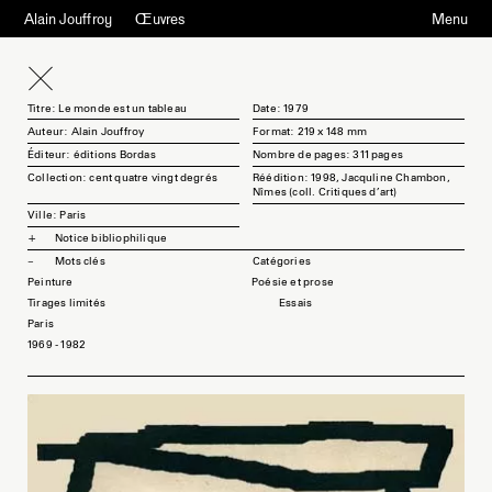
Alain Jouffroy
Œuvres
Menu
Titre: Le monde est un tableau
Date: 1979
Auteur: Alain Jouffroy
Format: 219 x 148 mm
Éditeur: éditions Bordas
Nombre de pages: 311 pages
Collection: cent quatre vingt degrés
Réédition: 1998, Jacquline Chambon,
Nîmes (coll. Critiques d'art)
Ville: Paris
Notice bibliophilique
Mots clés
Peinture
Poésie et prose
Tirages limités
Essais
Paris
1969 - 1982