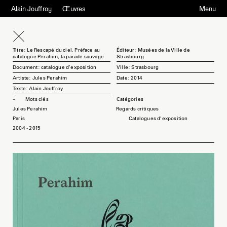
Alain Jouffroy
Œuvres
Menu
Titre: Le Rescapé du ciel. Préface au
Éditeur: Musées de la Ville de
catalogue Perahim, la parade sauvage
Strasbourg
Document: catalogue d'exposition
Ville: Strasbourg
Artiste: Jules Perahim
Date: 2014
Texte: Alain Jouffroy
Mots clés
Jules Perahim
Regards critiques
Paris
Catalogues d'exposition
2004 - 2015