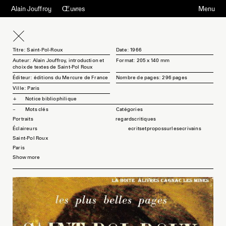
Alain Jouffroy
Œuvres
Menu
Titre: Saint-Pol-Roux
Date: 1966
Auteur: Alain Jouffroy, introduction et
Format: 205 x 140 mm
choix de textes de Saint-Pol Roux
Éditeur: éditions du Mercure de France
Nombre de pages: 296 pages
Ville: Paris
Notice bibliophilique
Mots clés
Portraits
regardscritiques
Éclaireurs
ecritsetpropossurlesecrivains
Saint-Pol Roux
Paris
Show more