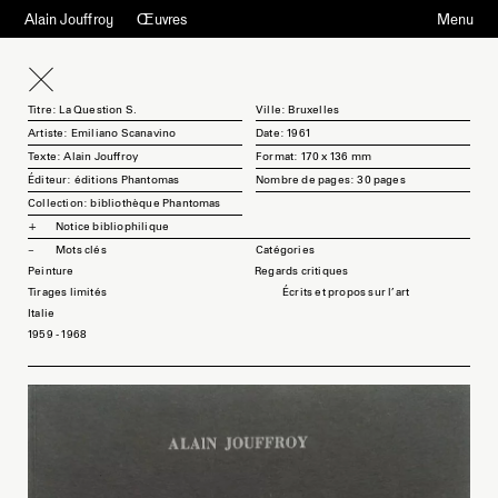
Alain Jouffroy
Œuvres
Menu
Titre: La Question S.
Ville: Bruxelles
Artiste: Emiliano Scanavino
Date: 1961
Texte: Alain Jouffroy
Format: 170 x 136 mm
Éditeur: éditions Phantomas
Nombre de pages: 30 pages
Collection: bibliothèque Phantomas
Notice bibliophilique
Mots clés
Peinture
Regards critiques
Tirages limités
Écrits et propos sur l'art
Italie
1959 - 1968